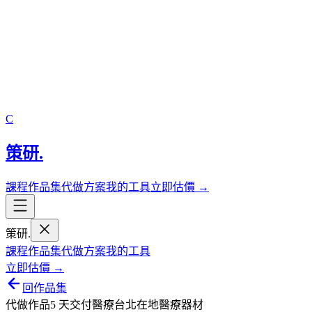
C
策研
.
課程
作品集
代做方案
我的工具
立即估價 →
策研
.
課程
作品集
代做方案
我的工具
立即估價 →
回作品集
代做作品
5 天交付
醫療
台北在地醫療器材