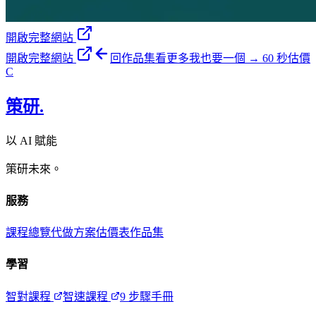
開啟完整網站
開啟完整網站
回作品集看更多
我也要一個 → 60 秒估價
C
策研
.
以 AI 賦能
策研未來。
服務
課程總覽
代做方案
估價表
作品集
學習
智對課程
智速課程
9 步驟手冊